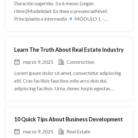
Duración sugerida: 3 a 6 meses (según
ritmo)Modalidad: En línea o presencialNivel:
Principiante a intermedio
MÓDULO 1 –
INTRODUCCIÓN AL MUNDO INMOBILIARIO
MÓDULO 2 – FUNDAMENTOS LEGALES
MÓDULO 3 – PROCESO DE COMPRA Y VENTA
Learn The Truth About Real Estate Industry
MÓDULO […]
marzo 9, 2025
Construction
Lorem ipsum dolor sit amet, consectetur adipiscing
elit. Cras facilisis faucibus odio arcu duis dui,
adipiscing facilisis. Urna, donec turpis egestas
volutpat. Quisque nec non amet quis. Varius tellus
justo odio parturient mauris curabitur lorem in.
Pulvinar sit ultrices mi […]
10 Quick Tips About Business Development
marzo 9, 2025
Real Estate