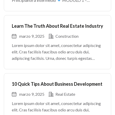
Principiante a intermedio
MÓDULO 1 –
INTRODUCCIÓN AL MUNDO INMOBILIARIO
MÓDULO 2 – FUNDAMENTOS LEGALES
MÓDULO 3 – PROCESO DE COMPRA Y VENTA
Learn The Truth About Real Estate Industry
MÓDULO […]
marzo 9, 2025
Construction
Lorem ipsum dolor sit amet, consectetur adipiscing
elit. Cras facilisis faucibus odio arcu duis dui,
adipiscing facilisis. Urna, donec turpis egestas
volutpat. Quisque nec non amet quis. Varius tellus
justo odio parturient mauris curabitur lorem in.
Pulvinar sit ultrices mi […]
10 Quick Tips About Business Development
marzo 9, 2025
Real Estate
Lorem ipsum dolor sit amet, consectetur adipiscing
elit. Cras facilisis faucibus odio arcu duis dui,