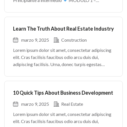
Principiante a intermedio
MÓDULO 1 –
INTRODUCCIÓN AL MUNDO INMOBILIARIO
MÓDULO 2 – FUNDAMENTOS LEGALES
MÓDULO 3 – PROCESO DE COMPRA Y VENTA
Learn The Truth About Real Estate Industry
MÓDULO […]
marzo 9, 2025
Construction
Lorem ipsum dolor sit amet, consectetur adipiscing
elit. Cras facilisis faucibus odio arcu duis dui,
adipiscing facilisis. Urna, donec turpis egestas
volutpat. Quisque nec non amet quis. Varius tellus
justo odio parturient mauris curabitur lorem in.
Pulvinar sit ultrices mi […]
10 Quick Tips About Business Development
marzo 9, 2025
Real Estate
Lorem ipsum dolor sit amet, consectetur adipiscing
elit. Cras facilisis faucibus odio arcu duis dui,