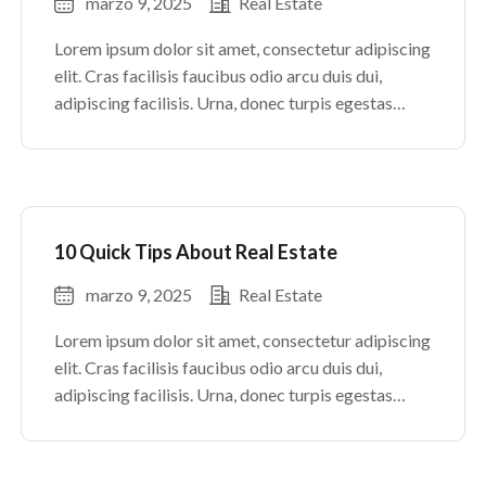
marzo 9, 2025
Real Estate
Lorem ipsum dolor sit amet, consectetur adipiscing
elit. Cras facilisis faucibus odio arcu duis dui,
adipiscing facilisis. Urna, donec turpis egestas
volutpat. Quisque nec non amet quis. Varius tellus
justo odio parturient mauris curabitur lorem in.
Pulvinar sit ultrices mi […]
10 Quick Tips About Real Estate
marzo 9, 2025
Real Estate
Lorem ipsum dolor sit amet, consectetur adipiscing
elit. Cras facilisis faucibus odio arcu duis dui,
adipiscing facilisis. Urna, donec turpis egestas
volutpat. Quisque nec non amet quis. Varius tellus
justo odio parturient mauris curabitur lorem in.
Pulvinar sit ultrices mi […]