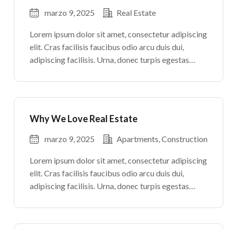
marzo 9, 2025
Real Estate
Lorem ipsum dolor sit amet, consectetur adipiscing
elit. Cras facilisis faucibus odio arcu duis dui,
adipiscing facilisis. Urna, donec turpis egestas
volutpat. Quisque nec non amet quis. Varius tellus
justo odio parturient mauris curabitur lorem in.
Pulvinar sit ultrices mi […]
Why We Love Real Estate
marzo 9, 2025
Apartments
Construction
Lorem ipsum dolor sit amet, consectetur adipiscing
elit. Cras facilisis faucibus odio arcu duis dui,
adipiscing facilisis. Urna, donec turpis egestas
volutpat. Quisque nec non amet quis. Varius tellus
justo odio parturient mauris curabitur lorem in.
Pulvinar sit ultrices mi […]