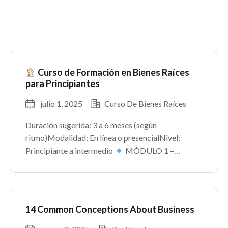
Curso de Formación en Bienes Raíces
para Principiantes
julio 1, 2025
Curso De Bienes Raíces
Duración sugerida: 3 a 6 meses (según
ritmo)Modalidad: En línea o presencialNivel:
Principiante a intermedio
MÓDULO 1 –
INTRODUCCIÓN AL MUNDO INMOBILIARIO
MÓDULO 2 – FUNDAMENTOS LEGALES
MÓDULO 3 – PROCESO DE COMPRA Y VENTA
MÓDULO […]
14 Common Conceptions About Business