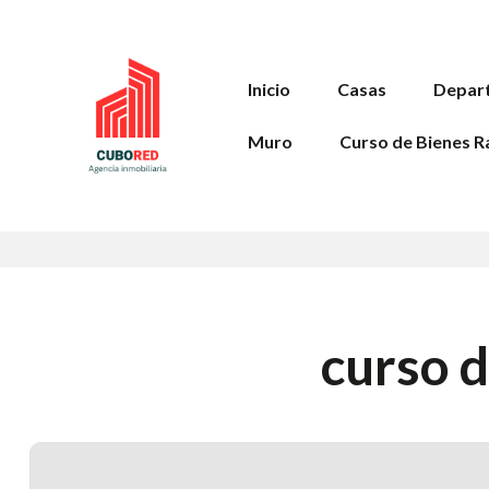
Inicio
Casas
Depar
Muro
Curso de Bienes R
curso d