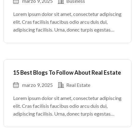
marzo 9, 2025
Business
Lorem ipsum dolor sit amet, consectetur adipiscing
elit. Cras facilisis faucibus odio arcu duis dui,
adipiscing facilisis. Urna, donec turpis egestas
volutpat. Quisque nec non amet quis. Varius tellus
justo odio parturient mauris curabitur lorem in.
Pulvinar sit ultrices mi […]
15 Best Blogs To Follow About Real Estate
marzo 9, 2025
Real Estate
Lorem ipsum dolor sit amet, consectetur adipiscing
elit. Cras facilisis faucibus odio arcu duis dui,
adipiscing facilisis. Urna, donec turpis egestas
volutpat. Quisque nec non amet quis. Varius tellus
justo odio parturient mauris curabitur lorem in.
Pulvinar sit ultrices mi […]