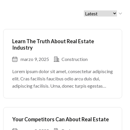
Learn The Truth About Real Estate
Industry
marzo 9, 2025
Construction
Lorem ipsum dolor sit amet, consectetur adipiscing
elit. Cras facilisis faucibus odio arcu duis dui,
adipiscing facilisis. Urna, donec turpis egestas
volutpat. Quisque nec non amet quis. Varius tellus
justo odio parturient mauris curabitur lorem in.
Pulvinar sit ultrices mi […]
Your Competitors Can About Real Estate