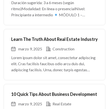
Duración sugerida: 3 a 6 meses (según
ritmo)Modalidad: En línea o presencialNivel:
Principiante a intermedio
MÓDULO 1 –
INTRODUCCIÓN AL MUNDO INMOBILIARIO
MÓDULO 2 – FUNDAMENTOS LEGALES
MÓDULO 3 – PROCESO DE COMPRA Y VENTA
Learn The Truth About Real Estate Industry
MÓDULO […]
marzo 9, 2025
Construction
Lorem ipsum dolor sit amet, consectetur adipiscing
elit. Cras facilisis faucibus odio arcu duis dui,
adipiscing facilisis. Urna, donec turpis egestas
volutpat. Quisque nec non amet quis. Varius tellus
justo odio parturient mauris curabitur lorem in.
Pulvinar sit ultrices mi […]
10 Quick Tips About Business Development
marzo 9, 2025
Real Estate