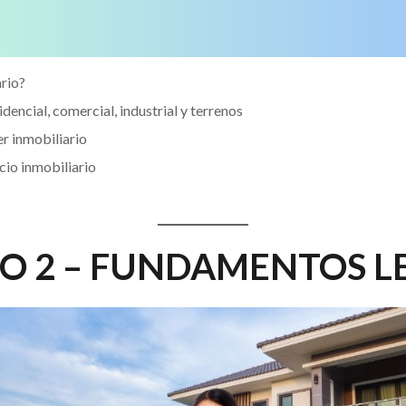
ario?
idencial, comercial, industrial y terrenos
er inmobiliario
cio inmobiliario
 2 – FUNDAMENTOS L