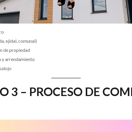
co
a, ejidal, comunal)
men de propiedad
 y arrendamiento
salojo
 3 – PROCESO DE COM