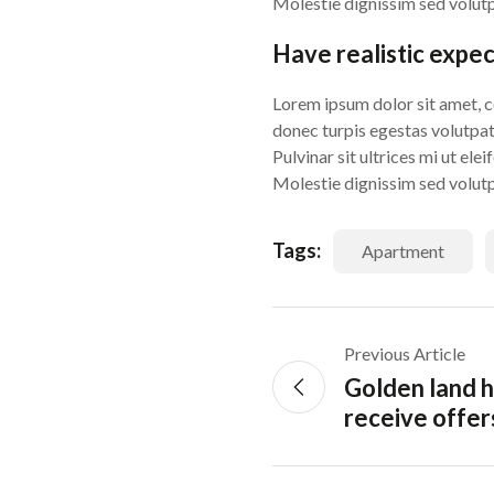
Molestie dignissim sed volutp
Have realistic expe
Lorem ipsum dolor sit amet, con
donec turpis egestas volutpat.
Pulvinar sit ultrices mi ut el
Molestie dignissim sed volutp
Tags:
Apartment
Previous Article
Golden land h
receive offer