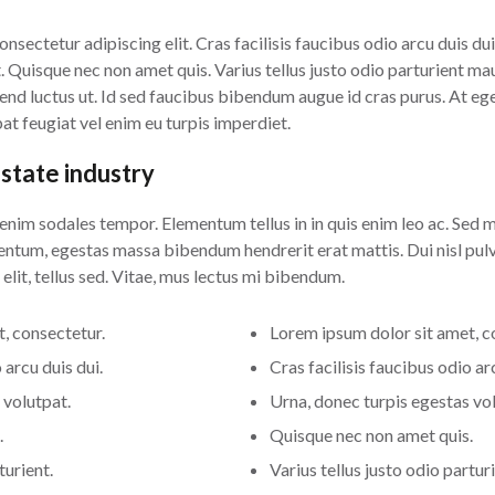
sectetur adipiscing elit. Cras facilisis faucibus odio arcu duis dui,
 Quisque nec non amet quis. Varius tellus justo odio parturient mau
eifend luctus ut. Id sed faucibus bibendum augue id cras purus. At e
at feugiat vel enim eu turpis imperdiet.
estate industry
enim sodales tempor. Elementum tellus in in quis enim leo ac. Sed 
tum, egestas massa bibendum hendrerit erat mattis. Dui nisl pulvi
elit, tellus sed. Vitae, mus lectus mi bibendum.
, consectetur.
Lorem ipsum dolor sit amet, c
 arcu duis dui.
Cras facilisis faucibus odio arc
 volutpat.
Urna, donec turpis egestas vo
.
Quisque nec non amet quis.
turient.
Varius tellus justo odio parturi