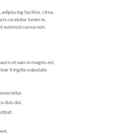
 adipiscing facilisis. Urna,
ris curabitur lorem in.
get euismod cursus non.
mauris et nam in magnis est
nar fringilla vulputate
onsectetur.
u duis dui.
lutpat.
ent.