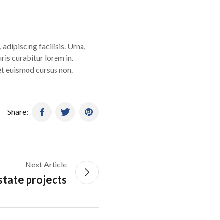
 adipiscing facilisis. Urna,
ris curabitur lorem in.
get euismod cursus non.
Share:
Next Article
state projects