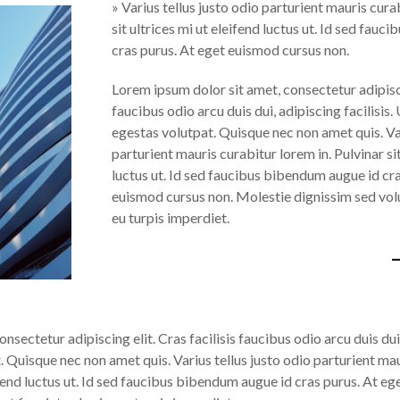
» Varius tellus justo odio parturient mauris cura
sit ultrices mi ut eleifend luctus ut. Id sed fau
cras purus. At eget euismod cursus non.
Lorem ipsum dolor sit amet, consectetur adipiscin
faucibus odio arcu duis dui, adipiscing facilisis.
egestas volutpat. Quisque nec non amet quis. Var
parturient mauris curabitur lorem in. Pulvinar sit
luctus ut. Id sed faucibus bibendum augue id cra
euismod cursus non. Molestie dignissim sed vol
eu turpis imperdiet.
–
sectetur adipiscing elit. Cras facilisis faucibus odio arcu duis dui,
 Quisque nec non amet quis. Varius tellus justo odio parturient mau
eifend luctus ut. Id sed faucibus bibendum augue id cras purus. At e