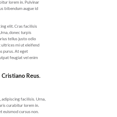
bitur lorem in. Pulvinar
cibus bibendum augue id
g elit. Cras facilisis
 Urna, donec turpis
ius tellus justo odio
 ultrices mi ut eleifend
s purus. At eget
utpat feugiat vel enim
 Cristiano Reus.
 adipiscing facilisis. Urna,
ris curabitur lorem in.
get euismod cursus non.