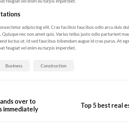
at feugiat vel enim eu turpis imperdiet.
ctations
sectetur adipiscing elit. Cras facilisis faucibus odio arcu duis dui,
 Quisque nec non amet quis. Varius tellus justo odio parturient mau
eifend luctus ut. Id sed faucibus bibendum augue id cras purus. At e
at feugiat vel enim eu turpis imperdiet.
Business
Construction
ands over to
Top 5 best real e
s immediately