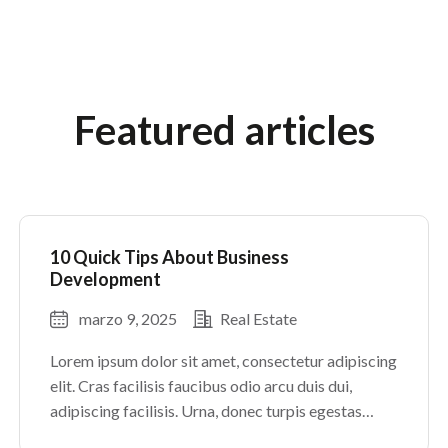
Featured articles
10 Quick Tips About Business
Development
marzo 9, 2025
Real Estate
Lorem ipsum dolor sit amet, consectetur adipiscing
elit. Cras facilisis faucibus odio arcu duis dui,
adipiscing facilisis. Urna, donec turpis egestas
volutpat. Quisque nec non amet quis. Varius tellus