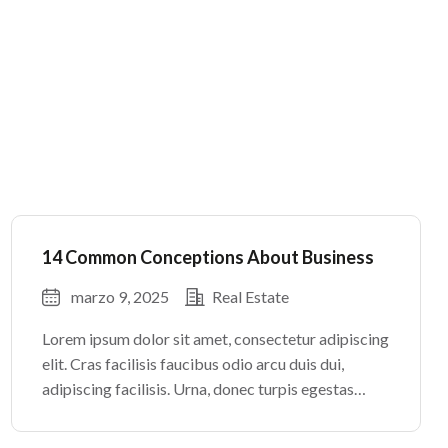
14 Common Conceptions About Business
marzo 9, 2025
Real Estate
Lorem ipsum dolor sit amet, consectetur adipiscing
elit. Cras facilisis faucibus odio arcu duis dui,
adipiscing facilisis. Urna, donec turpis egestas
volutpat. Quisque nec non amet quis. Varius tellus
justo odio parturient mauris curabitur lorem in.