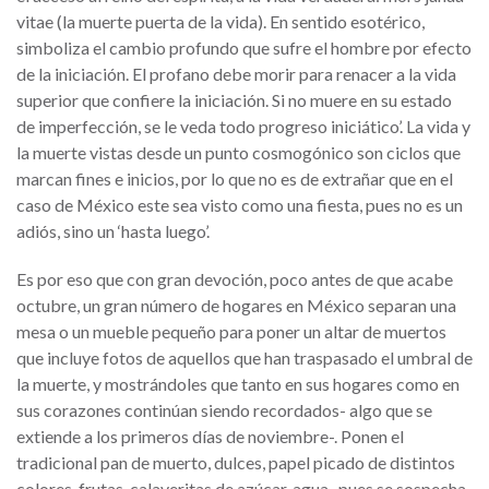
vitae (la muerte puerta de la vida). En sentido esotérico,
simboliza el cambio profundo que sufre el hombre por efecto
de la iniciación. El profano debe morir para renacer a la vida
superior que confiere la iniciación. Si no muere en su estado
de imperfección, se le veda todo progreso iniciático’. La vida y
la muerte vistas desde un punto cosmogónico son ciclos que
marcan fines e inicios, por lo que no es de extrañar que en el
caso de México este sea visto como una fiesta, pues no es un
adiós, sino un ‘hasta luego’.
Es por eso que con gran devoción, poco antes de que acabe
octubre, un gran número de hogares en México separan una
mesa o un mueble pequeño para poner un altar de muertos
que incluye fotos de aquellos que han traspasado el umbral de
la muerte, y mostrándoles que tanto en sus hogares como en
sus corazones continúan siendo recordados- algo que se
extiende a los primeros días de noviembre-. Ponen el
tradicional pan de muerto, dulces, papel picado de distintos
colores, frutas, calaveritas de azúcar, agua -pues se sospecha