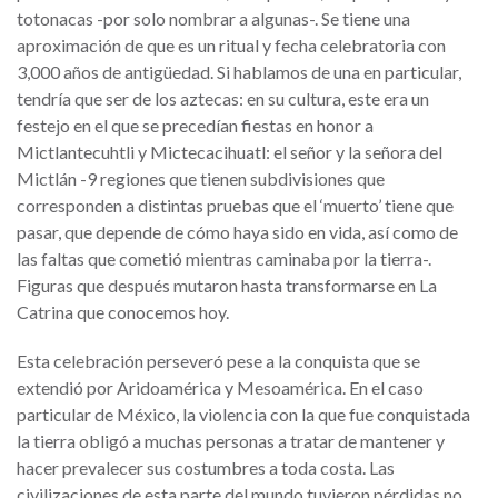
totonacas -por solo nombrar a algunas-. Se tiene una
aproximación de que es un ritual y fecha celebratoria con
3,000 años de antigüedad. Si hablamos de una en particular,
tendría que ser de los aztecas: en su cultura, este era un
festejo en el que se precedían fiestas en honor a
Mictlantecuhtli y Mictecacihuatl: el señor y la señora del
Mictlán -9 regiones que tienen subdivisiones que
corresponden a distintas pruebas que el ‘muerto’ tiene que
pasar, que depende de cómo haya sido en vida, así como de
las faltas que cometió mientras caminaba por la tierra-.
Figuras que después mutaron hasta transformarse en La
Catrina que conocemos hoy.
Esta celebración perseveró pese a la conquista que se
extendió por Aridoamérica y Mesoamérica. En el caso
particular de México, la violencia con la que fue conquistada
la tierra obligó a muchas personas a tratar de mantener y
hacer prevalecer sus costumbres a toda costa. Las
civilizaciones de esta parte del mundo tuvieron pérdidas no