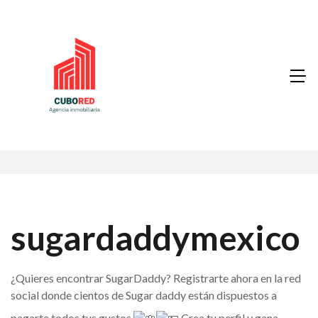
sugardaddymexico
¿Quieres encontrar SugarDaddy? Registrarte ahora en la red
social donde cientos de Sugar daddy están dispuestos a
pagarte todos tus gustos
Crea tu perfil y gana