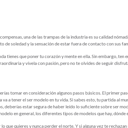
recompensas, una de las trampas de la industria es su calidad nóma
o de soledad y la sensación de estar fuera de contacto con sus fam
oda tienes que poner tu corazón y mente en ella. Sin embargo, ten 
raordinaria y vívela con pasión, pero no te olvides de seguir disfru
ías tomar en consideración algunos pasos básicos. El primer paso 
 va a tener el ser modelo en tu vida. Si sabes esto, tu partida al m
s, deberías estar segura de haber leído lo suficiente sobre ser mod
modelo en general, los diferentes tipos de modelos que hay, dónde
o que quieres y nunca perder el norte. Y si alguna vez te rechaza