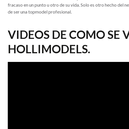
fracaso en un punto u otro de su vida. Solo es otro hecho del 
de ser una topmodel profesional.
VIDEOS DE COMO SE V
HOLLIMODELS.