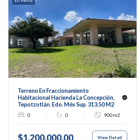
En Venta
Terreno En Fraccionamiento
Habitacional Hacienda La Concepción,
Tepotzotlán. Edo. Méx Sup. 313.50 M2
0
0
900 m2
$1,200,000.00
View Detail