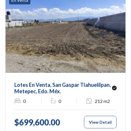
En Venta
Lotes En Venta, San Gaspar Tlahuelilpan,
Metepec, Edo. Méx.
0
0
212 m2
$699,600.00
View Detail