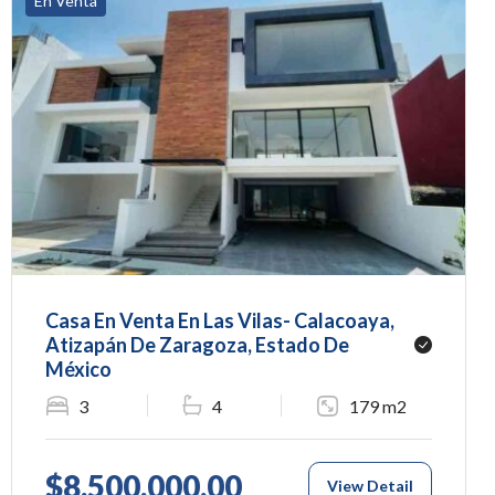
En Venta
Casa En Venta En Las Vilas- Calacoaya,
Atizapán De Zaragoza, Estado De
México
3
4
179 m2
$8,500,000.00
View Detail