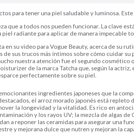
uctos para tener una piel saludable y luminosa. Est
a que a todos nos pueden funcionar. La clave está 
u piel radiante para aplicar de manera impecable t
ta en su video para Vogue Beauty, acerca de su ruti
s de sus trucos más íntimos sobre cómo cuidar su pi
ucho nuestra atención fue el segundo cosmético qu
urizer de la marca Tatcha que, según la actriz, e
esparce perfectamente sobre su piel.
 emocionantes ingredientes japoneses que la compo
 destacados, el arroz morado japonés está repleto 
ver la longevidad y la vitalidad. Es rico en antoci
ontaminación y los rayos UV; la mezcla de algas de
dan a reponer las ceramidas para asegurar una funci
stre y mejorana dulce que nutren y mejoran la capac