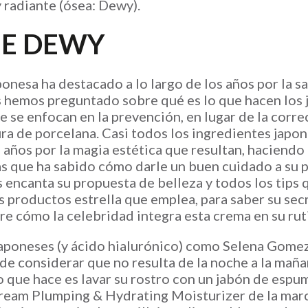
radiante (ósea: Dewy).
HE DEWY
nesa ha destacado a lo largo de los años por la sa
nos hemos preguntado sobre qué es lo que hacen los
se enfocan en la prevención, en lugar de la correc
tura de porcelana. Casi todos los ingredientes japo
 años por la magia estética que resultan, haciendo
s que ha sabido cómo darle un buen cuidado a su pi
s encanta su propuesta de belleza y todos los tips
 productos estrella que emplea, para saber su secr
e cómo la celebridad integra esta crema en su ruti
japoneses (y ácido hialurónico) como Selena Gome
 de considerar que no resulta de la noche a la mañ
o que hace es lavar su rostro con un jabón de espu
ream Plumping & Hydrating Moisturizer de la mar