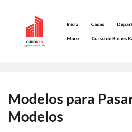
Inicio
Casas
Depar
Muro
Curso de Bienes R
Modelos para Pasar
Modelos