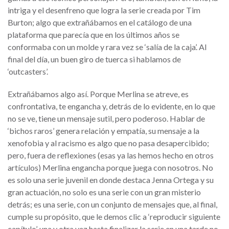
intriga y el desenfreno que logra la serie creada por Tim
Burton; algo que extrañábamos en el catálogo de una
plataforma que parecía que en los últimos años se
conformaba con un molde y rara vez se ‘salía de la caja’. Al
final del día, un buen giro de tuerca si hablamos de
‘outcasters’.
Extrañábamos algo así. Porque Merlina se atreve, es
confrontativa, te engancha y, detrás de lo evidente, en lo que
no se ve, tiene un mensaje sutil, pero poderoso. Hablar de
‘bichos raros’ genera relación y empatía, su mensaje a la
xenofobia y al racismo es algo que no pasa desapercibido;
pero, fuera de reflexiones (esas ya las hemos hecho en otros
artículos) Merlina engancha porque juega con nosotros. No
es solo una serie juvenil en donde destaca Jenna Ortega y su
gran actuación, no solo es una serie con un gran misterio
detrás; es una serie, con un conjunto de mensajes que, al final,
cumple su propósito, que le demos clic a ‘reproducir siguiente
capítulo’, una y otra vez hasta finalizar la serie en una tarde no