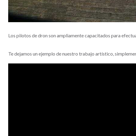
Los pilotos de dron son ampliamente capacitados para efectuar 
Te dejamos un ejemplo de nuestro trabajo artístico, simplem