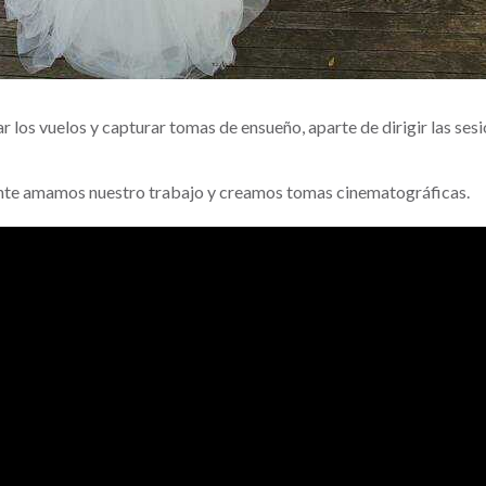
los vuelos y capturar tomas de ensueño, aparte de dirigir las sesion
ente amamos nuestro trabajo y creamos tomas cinematográficas.