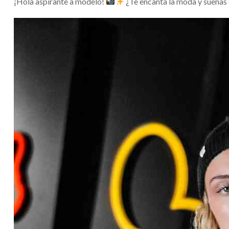
¡Hola aspirante a modelo!
¿Te encanta la moda y sueñas 