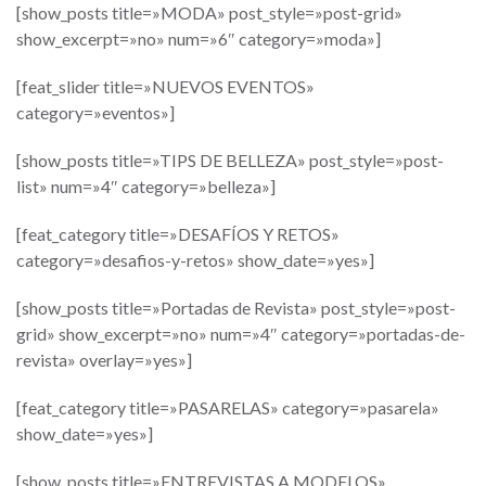
[show_posts title=»MODA» post_style=»post-grid»
show_excerpt=»no» num=»6″ category=»moda»]
[feat_slider title=»NUEVOS EVENTOS»
category=»eventos»]
[show_posts title=»TIPS DE BELLEZA» post_style=»post-
list» num=»4″ category=»belleza»]
[feat_category title=»DESAFÍOS Y RETOS»
category=»desafios-y-retos» show_date=»yes»]
[show_posts title=»Portadas de Revista» post_style=»post-
grid» show_excerpt=»no» num=»4″ category=»portadas-de-
revista» overlay=»yes»]
[feat_category title=»PASARELAS» category=»pasarela»
show_date=»yes»]
[show_posts title=»ENTREVISTAS A MODELOS»