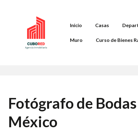
Inicio
Casas
Depar
Muro
Curso de Bienes R
Fotógrafo de Bodas
México