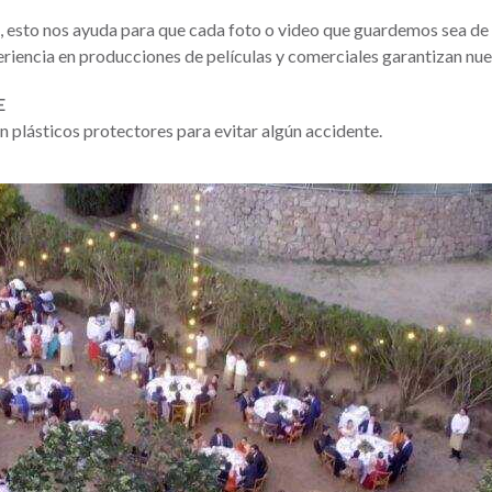
, esto nos ayuda para que cada foto o video que guardemos sea de a
riencia en producciones de películas y comerciales garantizan nue
E
 plásticos protectores para evitar algún accidente.