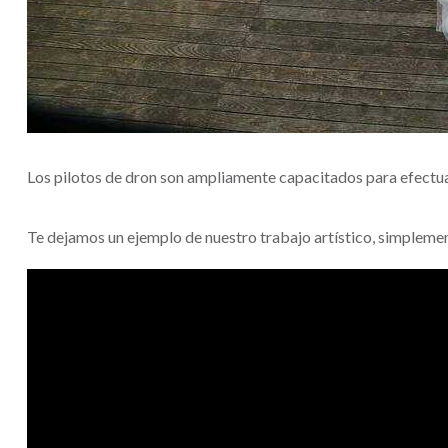
Los pilotos de dron son ampliamente capacitados para efectuar 
Te dejamos un ejemplo de nuestro trabajo artístico, simplem