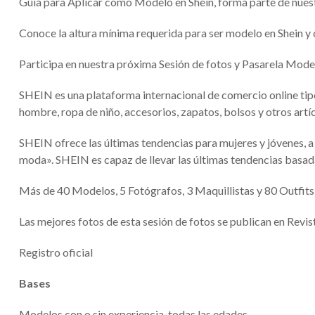
Guía para Aplicar como Modelo en Shein, forma parte de nuest
Conoce la altura mínima requerida para ser modelo en Shein y
Participa en nuestra próxima Sesión de fotos y Pasarela Mod
SHEIN es una plataforma internacional de comercio online tip
hombre, ropa de niño, accesorios, zapatos, bolsos y otros art
SHEIN ofrece las últimas tendencias para mujeres y jóvenes, a 
moda». SHEIN es capaz de llevar las últimas tendencias basada
Más de 40 Modelos, 5 Fotógrafos, 3 Maquillistas y 80 Outfits 
Las mejores fotos de esta sesión de fotos se publican en Revi
Registro oficial
Bases
Modelos con o sin experiencia, todas las edades.