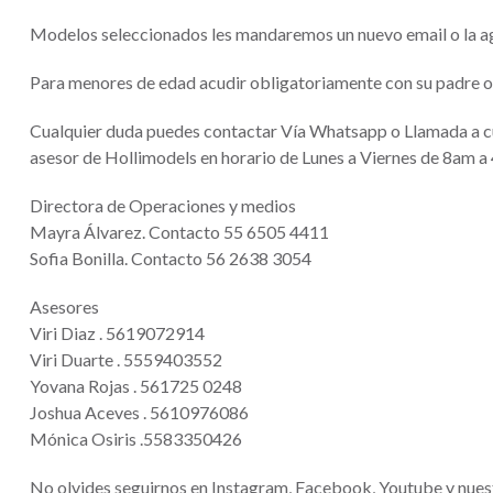
Modelos seleccionados les mandaremos un nuevo email o la ag
Para menores de edad acudir obligatoriamente con su padre o 
Cualquier duda puedes contactar Vía Whatsapp o Llamada a c
asesor de Hollimodels en horario de Lunes a Viernes de 8am 
Directora de Operaciones y medios
Mayra Álvarez. Contacto 55 6505 4411
Sofia Bonilla. Contacto 56 2638 3054
Asesores
Viri Diaz . 5619072914
Viri Duarte . 5559403552
Yovana Rojas . 561725 0248
Joshua Aceves . 5610976086
Mónica Osiris .5583350426
No olvides seguirnos en Instagram, Facebook, Youtube y nuest