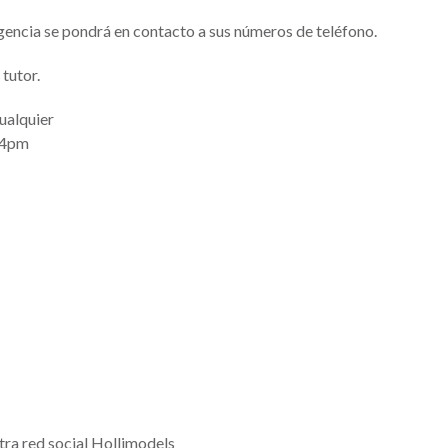
encia se pondrá en contacto a sus números de teléfono.
tutor.
ualquier
a 4pm
ra red social Hollimodels