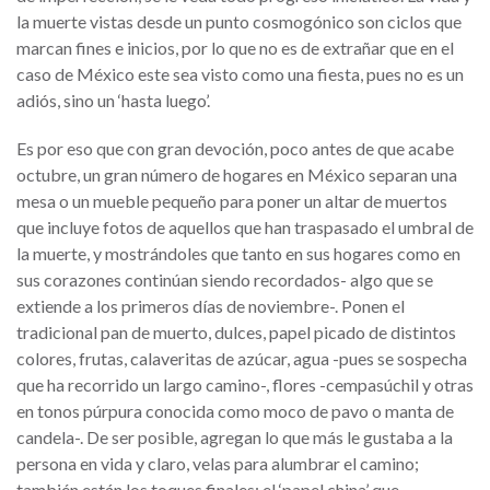
la muerte vistas desde un punto cosmogónico son ciclos que
marcan fines e inicios, por lo que no es de extrañar que en el
caso de México este sea visto como una fiesta, pues no es un
adiós, sino un ‘hasta luego’.
Es por eso que con gran devoción, poco antes de que acabe
octubre, un gran número de hogares en México separan una
mesa o un mueble pequeño para poner un altar de muertos
que incluye fotos de aquellos que han traspasado el umbral de
la muerte, y mostrándoles que tanto en sus hogares como en
sus corazones continúan siendo recordados- algo que se
extiende a los primeros días de noviembre-. Ponen el
tradicional pan de muerto, dulces, papel picado de distintos
colores, frutas, calaveritas de azúcar, agua -pues se sospecha
que ha recorrido un largo camino-, flores -cempasúchil y otras
en tonos púrpura conocida como moco de pavo o manta de
candela-. De ser posible, agregan lo que más le gustaba a la
persona en vida y claro, velas para alumbrar el camino;
también están los toques finales: el ‘papel china’ que