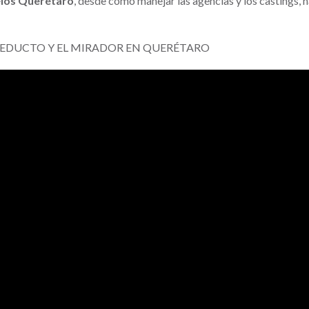
los Querétaro
, desde cómo manejar las agencias y los castings, h
CUEDUCTO Y EL MIRADOR EN QUERÉTARO