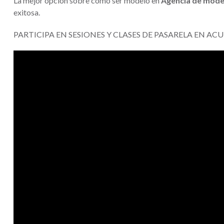
La mejor opción sobre cómo ser modelo en
Agencia de mode
exitosa.
PARTICIPA EN SESIONES Y CLASES DE PASARELA EN A