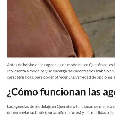
Antes de hablar de las agencias de modelaje en Querétaro, es
representa a modelos y se encarga de encontrarles trabajo en l
características, para poder ofrecer una variedad de opciones 
¿Cómo funcionan las ag
Las agencias de modelaje en Querétaro funcionan de manera sim
deben enviar su book (portafolio de fotos) y sus medidas a la 