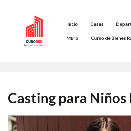
Inicio
Casas
Depar
Muro
Curso de Bienes R
Casting para Niño