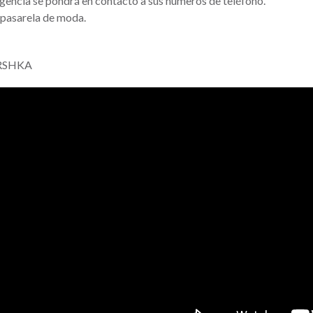
gencia se pondrá en contacto a sus números de teléfono.
 pasarela de moda.
BERSHKA