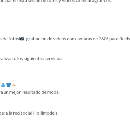
rticipar en esta sesión de fotos y videos cinematográficos
s de fotos
, grabación de videos con camáras de 360° para Reels
lizarte los siguientes servicios.
N
ra un mejor resultado de moda.
ara la red social Hollimodels.