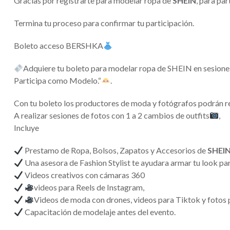
Gracias por registrarte para modelar ropa de
SHEIN
, para pa
Termina tu proceso para confirmar tu participación.
Boleto acceso BERSHKA
Adquiere tu boleto para modelar ropa de SHEIN en sesione
Participa como Modelo.“
.
Con tu boleto los productores de moda y fotógrafos podrán rea
A realizar sesiones de fotos con 1 a 2 cambios de outfits
,
Incluye
Prestamo de Ropa, Bolsos, Zapatos y Accesorios de
SHEI
Una asesora de Fashion Stylist te ayudara armar tu look pa
Videos creativos con cámaras 360
videos para Reels de Instagram,
Videos de moda con drones, videos para Tiktok y fotos p
Capacitación de modelaje antes del evento.