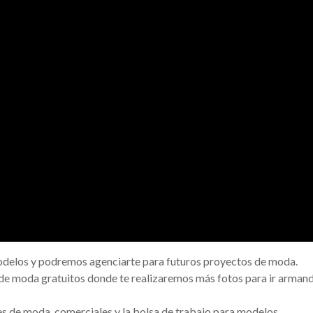
modelos y podremos agenciarte para futuros proyectos de moda.
 de moda gratuitos donde te realizaremos más fotos para ir armand
s de moda, comerciales y la bolsa de trabajo para modelos.