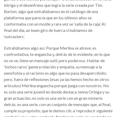
intriga y el desenfreno que logra la serie creada por Tim
Burton; algo que extrañábamos en el catálogo de una
plataforma que parecía que en los últimos años se
conformaba con un molde y rara vez se ‘salía de la caja’. Al
final del día, un buen giro de tuerca si hablamos de
‘outcasters’.
Extrañábamos algo así. Porque Merlina se atreve, es
confrontativa, te engancha y, detrás de lo evidente, en lo que
no se ve, tiene un mensaje sutil, pero poderoso. Hablar de
‘bichos raros’ genera relación y empatía, su mensaje a la
xenofobia y al racismo es algo que no pasa desapercibido;
pero, fuera de reflexiones (esas ya las hemos hecho en otros
artículos) Merlina engancha porque juega con nosotros. No
es solo una serie juvenil en donde destaca Jenna Ortega y su
gran actuación, no solo es una serie con un gran misterio
detrás; es una serie, con un conjunto de mensajes que, al final,
cumple su propósito, que le demos clic a ‘reproducir siguiente
capítulo’, una y otra vez hasta finalizar la serie en una tarde no