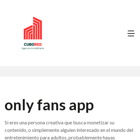
only fans app
Si eres una persona creativa que busca monetizar su
contenido, o simplemente alguien interesado en el mundo del
entretenimiento para adultos, probablemente hayas