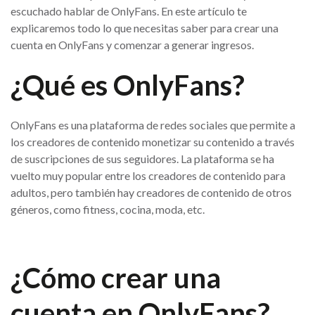
escuchado hablar de OnlyFans. En este artículo te
explicaremos todo lo que necesitas saber para crear una
cuenta en OnlyFans y comenzar a generar ingresos.
¿Qué es
OnlyFans
?
OnlyFans es una plataforma de redes sociales que permite a
los creadores de contenido monetizar su contenido a través
de suscripciones de sus seguidores. La plataforma se ha
vuelto muy popular entre los creadores de contenido para
adultos, pero también hay creadores de contenido de otros
géneros, como fitness, cocina, moda, etc.
¿Cómo crear una
cuenta en
OnlyFans
?