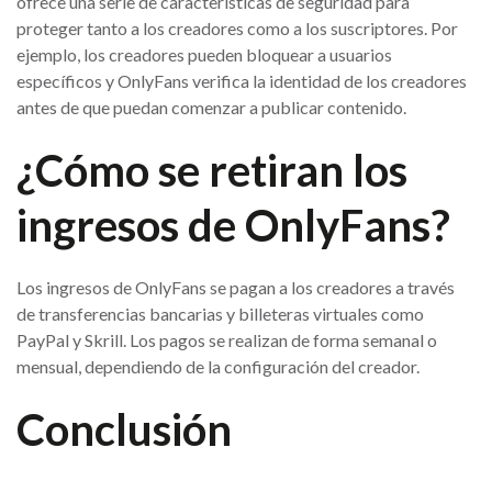
ofrece una serie de características de seguridad para
proteger tanto a los creadores como a los suscriptores. Por
ejemplo, los creadores pueden bloquear a usuarios
específicos y OnlyFans verifica la identidad de los creadores
antes de que puedan comenzar a publicar contenido.
¿Cómo se retiran los
ingresos de OnlyFans?
Los ingresos de OnlyFans se pagan a los creadores a través
de transferencias bancarias y billeteras virtuales como
PayPal y Skrill. Los pagos se realizan de forma semanal o
mensual, dependiendo de la configuración del creador.
Conclusión
OnlyFans es una plataforma de redes sociales muy popular