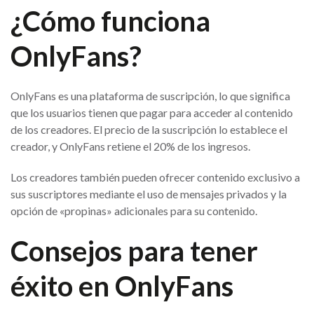
¿Cómo funciona
OnlyFans
?
OnlyFans es una plataforma de suscripción, lo que significa
que los usuarios tienen que pagar para acceder al contenido
de los creadores. El precio de la suscripción lo establece el
creador, y OnlyFans retiene el 20% de los ingresos.
Los creadores también pueden ofrecer contenido exclusivo a
sus suscriptores mediante el uso de mensajes privados y la
opción de «propinas» adicionales para su contenido.
Consejos para tener
éxito en
OnlyFans