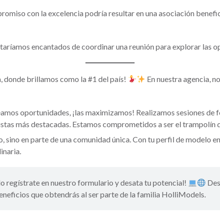
miso con la excelencia podría resultar en una asociación benefici
staríamos encantados de coordinar una reunión para explorar las o
 donde brillamos como la #1 del país!
En nuestra agencia, no
eamos oportunidades, ¡las maximizamos! Realizamos sesiones de 
istas más destacadas. Estamos comprometidos a ser el trampolín qu
lo, sino en parte de una comunidad única. Con tu perfil de modelo e
inaria.
lo regístrate en nuestro formulario y desata tu potencial!
Desp
eneficios que obtendrás al ser parte de la familia HolliModels.