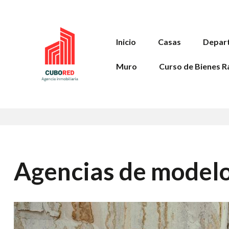
Inicio
Casas
Depar
Muro
Curso de Bienes R
Agencias de modelo