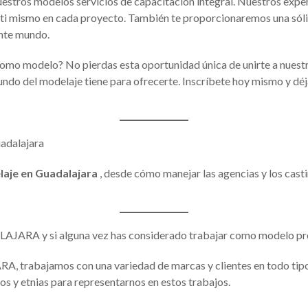
estros modelos servicios de capacitación integral. Nuestros expert
e ti mismo en cada proyecto. También te proporcionaremos una sólid
ante mundo.
a como modelo? No pierdas esta oportunidad única de unirte a nues
undo del modelaje tiene para ofrecerte. Inscríbete hoy mismo y déj
adalajara
laje en Guadalajara
, desde cómo manejar las agencias y los castin
JARA y si alguna vez has considerado trabajar como modelo pro
abajamos con una variedad de marcas y clientes en todo tipo de
 y etnias para representarnos en estos trabajos.